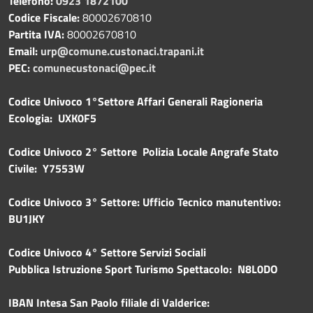
Telefono:
0923 1872100
Codice Fiscale:
80002670810
Partita IVA:
80002670810
Email:
urp@comune.custonaci.trapani.it
PEC:
comunecustonaci@pec.it
Codice Univoco 1°Settore Affari Generali Ragioneria
Ecologia: UXK0F5
Codice Univoco 2° Settore Polizia Locale Angrafe Stato
Civile: Y7553W
Codice Univoco 3° Settore: Ufficio Tecnico manutentivo:
BU1JKY
Codice Univoco 4° Settore Servizi Sociali
Pubblica
Istruzione Sport Turismo Spettacolo: N8L0DO
IBAN Intesa San Paolo filiale di Valderice: