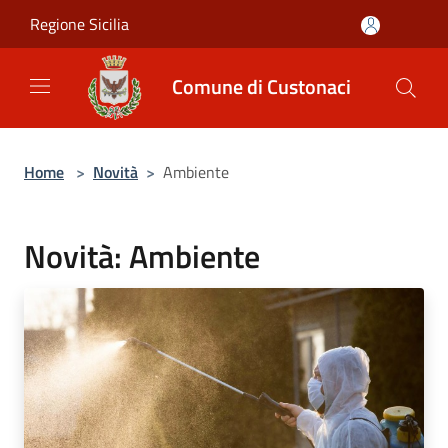
Salta al contenuto principale
Regione Sicilia
Comune di Custonaci
Home
>
Novità
>
Ambiente
Novità: Ambiente