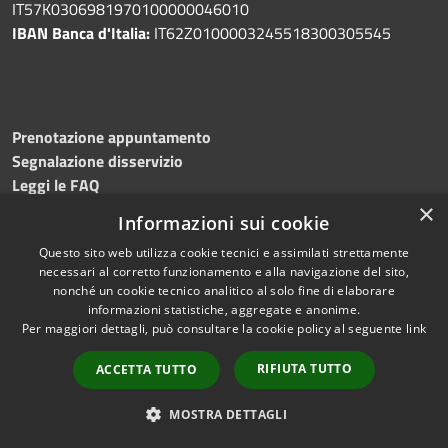
IT57K0306981970100000046010
IBAN Banca d'Italia:
IT62Z0100003245518300305545
Prenotazione appuntamento
Segnalazione disservizio
Leggi le FAQ
Richiesta di assistenza
×
Informazioni sui cookie
Questo sito web utilizza cookie tecnici e assimilati strettamente
necessari al corretto funzionamento e alla navigazione del sito,
nonché un cookie tecnico analitico al solo fine di elaborare
Amministrazione trasparente
informazioni statistiche, aggregate e anonime.
Per maggiori dettagli, può consultare la cookie policy al seguente
link
Albo pretorio
Trasparenza L.R. 11/2015
RIFIUTA TUTTO
ACCETTA TUTTO
Informativa privacy
Note legali
MOSTRA DETTAGLI
Dichiarazione di accessibilità