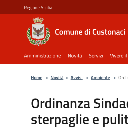
Salta al contenuto principale
Regione Sicilia
Comune di Custonaci
Amministrazione
Novità
Servizi
Vivere 
Home
>
Novità
>
Avvisi
>
Ambiente
>
Ordin
Ordinanza Sinda
sterpaglie e puli