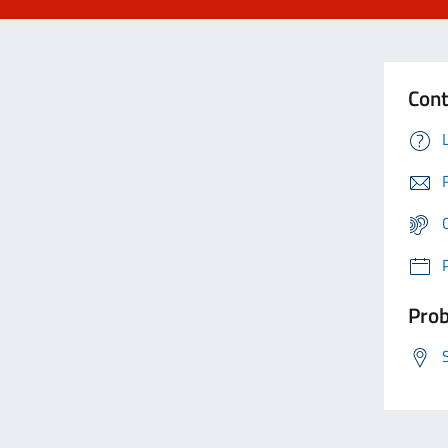
Cont
Prob