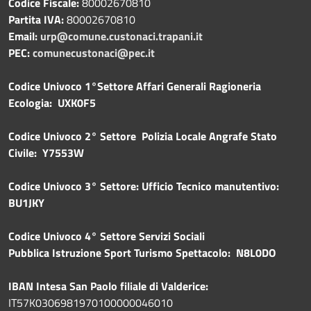
Codice Fiscale:
80002670810
Partita IVA:
80002670810
Email:
urp@comune.custonaci.trapani.it
PEC:
comunecustonaci@pec.it
Codice Univoco 1°Settore Affari Generali Ragioneria
Ecologia: UXK0F5
Codice Univoco 2° Settore Polizia Locale Angrafe Stato
Civile: Y7553W
Codice Univoco 3° Settore: Ufficio Tecnico manutentivo:
BU1JKY
Codice Univoco 4° Settore Servizi Sociali
Pubblica
Istruzione Sport Turismo Spettacolo: N8L0DO
IBAN Intesa San Paolo filiale di Valderice:
IT57K0306981970100000046010