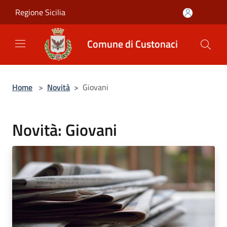
Salta al contenuto principale
Regione Sicilia
Comune di Custonaci
Home
>
Novità
>
Giovani
Novità: Giovani