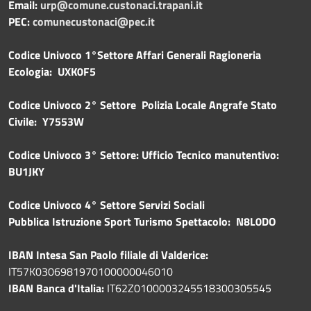
Email:
urp@comune.custonaci.trapani.it
PEC:
comunecustonaci@pec.it
Codice Univoco 1°Settore Affari Generali Ragioneria
Ecologia: UXK0F5
Codice Univoco 2° Settore Polizia Locale Angrafe Stato
Civile: Y7553W
Codice Univoco 3° Settore: Ufficio Tecnico manutentivo:
BU1JKY
Codice Univoco 4° Settore Servizi Sociali
Pubblica
Istruzione Sport Turismo Spettacolo: N8L0DO
IBAN Intesa San Paolo filiale di Valderice:
IT57K0306981970100000046010
IBAN Banca d'Italia:
IT62Z0100003245518300305545