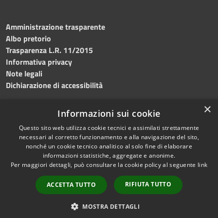
Amministrazione trasparente
Albo pretorio
Trasparenza L.R. 11/2015
Informativa privacy
Note legali
Dichiarazione di accessibilità
×
Informazioni sui cookie
Questo sito web utilizza cookie tecnici e assimilati strettamente
RSS
Copyright © 2026 • Comune di
necessari al corretto funzionamento e alla navigazione del sito,
Accessibilità
Custonaci • Powered by
nonché un cookie tecnico analitico al solo fine di elaborare
Privacy
Municipium
Accesso
•
informazioni statistiche, aggregate e anonime.
Per maggiori dettagli, può consultare la cookie policy al seguente
link
Cookie
redazione
Mappa del sito
RIFIUTA TUTTO
ACCETTA TUTTO
Contatti
PEC
MOSTRA DETTAGLI