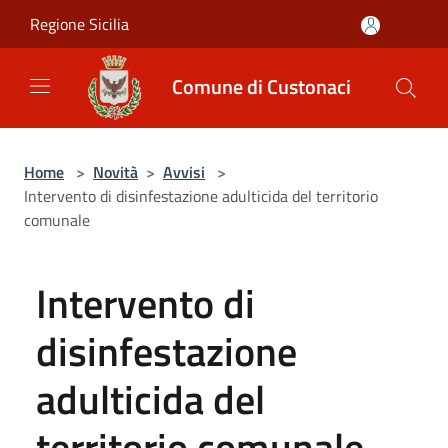
Salta al contenuto principale
Regione Sicilia
Comune di Custonaci
Home
>
Novità
>
Avvisi
>
Intervento di disinfestazione adulticida del territorio
comunale
Intervento di
disinfestazione
adulticida del
territorio comunale