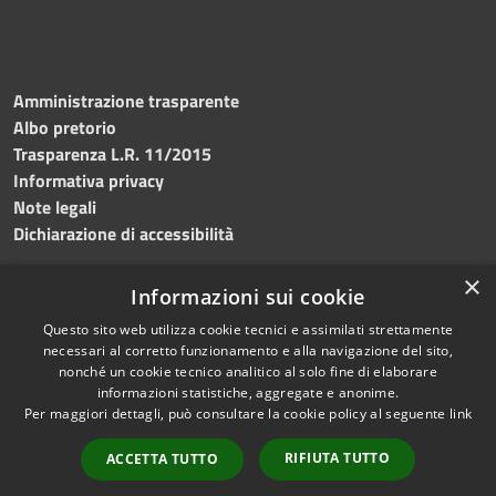
Amministrazione trasparente
Albo pretorio
Trasparenza L.R. 11/2015
Informativa privacy
Note legali
Dichiarazione di accessibilità
×
Informazioni sui cookie
Questo sito web utilizza cookie tecnici e assimilati strettamente
RSS
Copyright © 2026 • Comune di
necessari al corretto funzionamento e alla navigazione del sito,
Accessibilità
Custonaci • Powered by
nonché un cookie tecnico analitico al solo fine di elaborare
Privacy
Municipium
Accesso
•
informazioni statistiche, aggregate e anonime.
Per maggiori dettagli, può consultare la cookie policy al seguente
link
Cookie
redazione
Mappa del sito
RIFIUTA TUTTO
ACCETTA TUTTO
Contatti