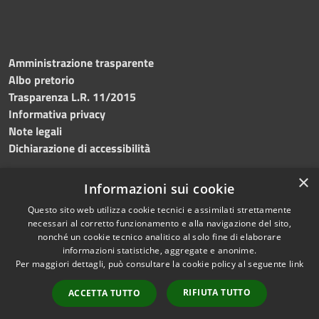
Amministrazione trasparente
Albo pretorio
Trasparenza L.R. 11/2015
Informativa privacy
Note legali
Dichiarazione di accessibilità
×
Informazioni sui cookie
Questo sito web utilizza cookie tecnici e assimilati strettamente
RSS
Copyright © 2026 • Comune di
necessari al corretto funzionamento e alla navigazione del sito,
Accessibilità
Custonaci • Powered by
nonché un cookie tecnico analitico al solo fine di elaborare
Privacy
Municipium
Accesso
•
informazioni statistiche, aggregate e anonime.
Per maggiori dettagli, può consultare la cookie policy al seguente
link
Cookie
redazione
Mappa del sito
RIFIUTA TUTTO
ACCETTA TUTTO
Contatti