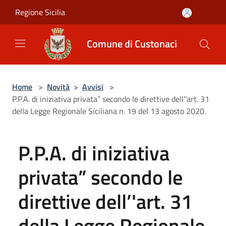
Salta al contenuto principale
Regione Sicilia
Comune di Custonaci
Home
>
Novità
>
Avvisi
>
P.P.A. di iniziativa privata” secondo le direttive dell’'art. 31
della Legge Regionale Siciliana n. 19 del 13 agosto 2020.
P.P.A. di iniziativa
privata” secondo le
direttive dell’'art. 31
della Legge Regionale