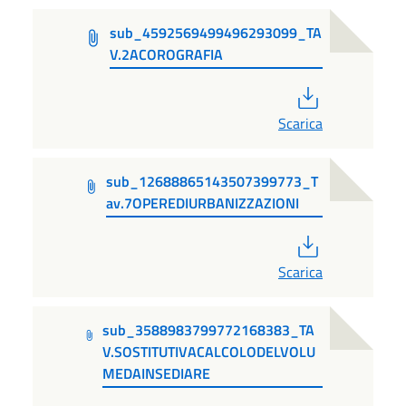
sub_4592569499496293099_TA
V.2ACOROGRAFIA
PDF
Scarica
sub_12688865143507399773_T
av.7OPEREDIURBANIZZAZIONI
PDF
Scarica
sub_3588983799772168383_TA
V.SOSTITUTIVACALCOLODELVOLU
MEDAINSEDIARE