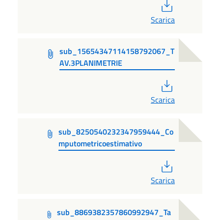
PDF
Scarica
sub_15654347114158792067_T
AV.3PLANIMETRIE
PDF
Scarica
sub_8250540232347959444_Co
mputometricoestimativo
PDF
Scarica
sub_8869382357860992947_Ta