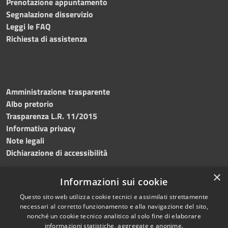
Prenotazione appuntamento
Segnalazione disservizio
Leggi le FAQ
Richiesta di assistenza
Amministrazione trasparente
Albo pretorio
Trasparenza L.R. 11/2015
Informativa privacy
Note legali
Dichiarazione di accessibilità
×
Informazioni sui cookie
Questo sito web utilizza cookie tecnici e assimilati strettamente
RSS
Copyright © 2026 • Comune di
necessari al corretto funzionamento e alla navigazione del sito,
Accessibilità
Custonaci • Powered by
nonché un cookie tecnico analitico al solo fine di elaborare
Privacy
Municipium
Accesso
•
informazioni statistiche, aggregate e anonime.