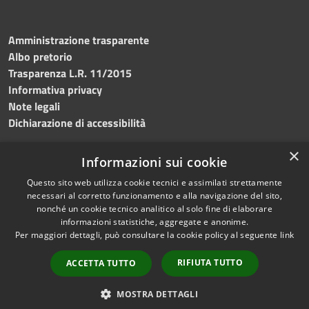
Amministrazione trasparente
Albo pretorio
Trasparenza L.R. 11/2015
Informativa privacy
Note legali
Dichiarazione di accessibilità
×
Informazioni sui cookie
Questo sito web utilizza cookie tecnici e assimilati strettamente
RSS
Copyright © 2026 • Comune di
necessari al corretto funzionamento e alla navigazione del sito,
Accessibilità
Custonaci • Powered by
nonché un cookie tecnico analitico al solo fine di elaborare
Privacy
Municipium
Accesso
•
informazioni statistiche, aggregate e anonime.
Per maggiori dettagli, può consultare la cookie policy al seguente
link
Cookie
redazione
Mappa del sito
RIFIUTA TUTTO
ACCETTA TUTTO
Contatti
PEC
MOSTRA DETTAGLI