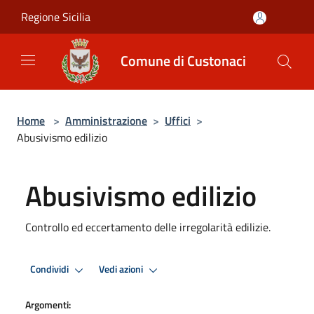
Salta al contenuto principale
Regione Sicilia
Comune di Custonaci
Home
>
Amministrazione
>
Uffici
>
Abusivismo edilizio
Abusivismo edilizio
Controllo ed eccertamento delle irregolarità edilizie.
Condividi
Vedi azioni
Argomenti: