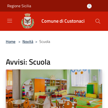
Salta al contenuto principale
Regione Sicilia
Comune di Custonaci
Home
>
Novità
>
Scuola
Avvisi: Scuola