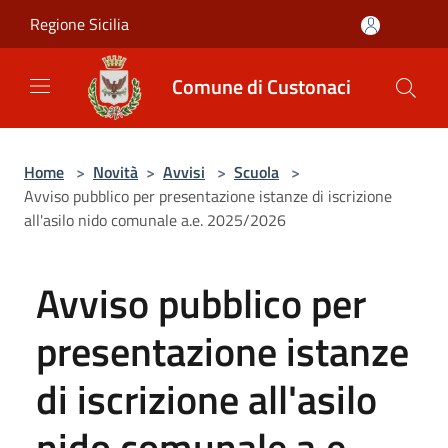
Salta al contenuto principale
Regione Sicilia
Comune di Custonaci
Home
>
Novità
>
Avvisi
>
Scuola
>
Avviso pubblico per presentazione istanze di iscrizione
all'asilo nido comunale a.e. 2025/2026
Avviso pubblico per
presentazione istanze
di iscrizione all'asilo
nido comunale a.e.