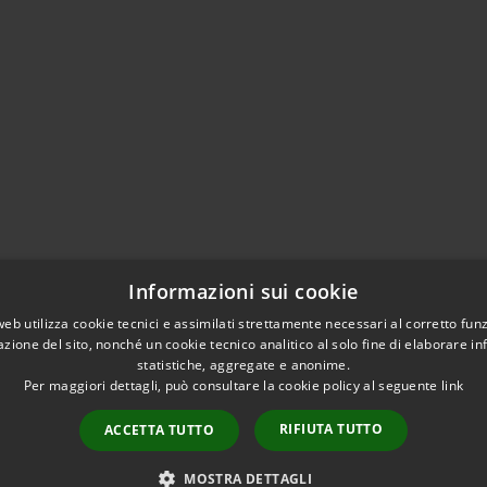
Informazioni sui cookie
web utilizza cookie tecnici e assimilati strettamente necessari al corretto fu
azione del sito, nonché un cookie tecnico analitico al solo fine di elaborare i
statistiche, aggregate e anonime.
Per maggiori dettagli, può consultare la cookie policy al seguente
link
RIFIUTA TUTTO
ACCETTA TUTTO
l sito
Copyright © 2026 • Comune di 
Contatti
PEC
MOSTRA DETTAGLI