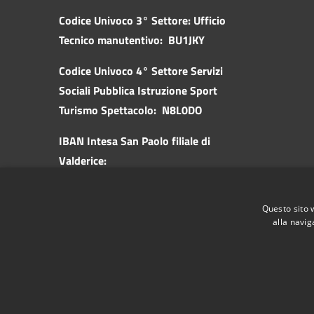
Codice Univoco 3° Settore: Ufficio
Tecnico manutentivo: BU1JKY
Codice Univoco 4° Settore Servizi
Sociali Pubblica
Istruzione Sport
Turismo Spettacolo: N8L0DO
IBAN Intesa San Paolo filiale di
Valderice:
IT57K0306981970100000046010
IBAN Banca d'Italia:
Questo sito 
IT62Z0100003245518300305545
alla navig
RSS
Accessibilità
Privacy
Cookie
Mappa de