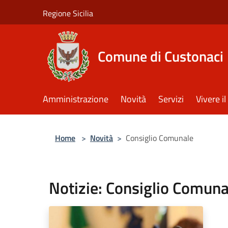
Salta al contenuto principale
Regione Sicilia
Comune di Custonaci
Amministrazione
Novità
Servizi
Vivere 
Home
>
Novità
>
Consiglio Comunale
Notizie: Consiglio Comuna