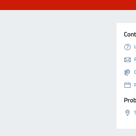
Cont
Prob