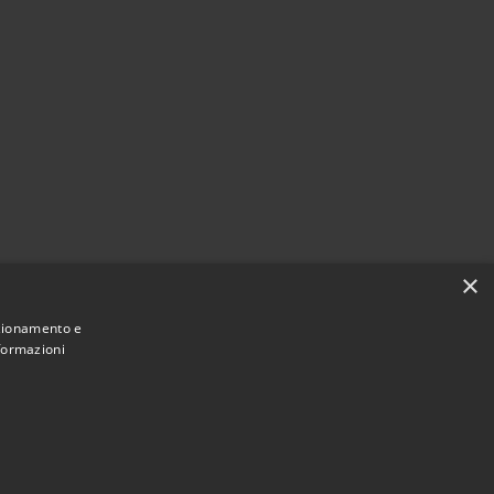
×
nzionamento e
nformazioni
Municipium
Accesso redazione
Custonaci • Powered by
•