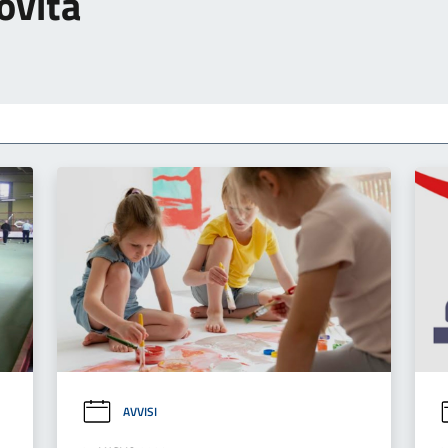
ovità
AVVISI