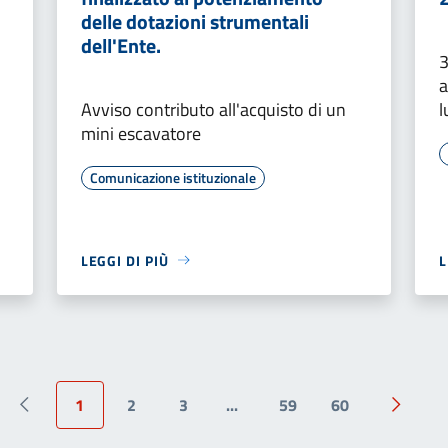
delle dotazioni strumentali
dell'Ente.
3
a
Avviso contributo all'acquisto di un
l
mini escavatore
Comunicazione istituzionale
LEGGI DI PIÙ
L
1
2
3
...
59
60
Pagina precedente
Pagina 