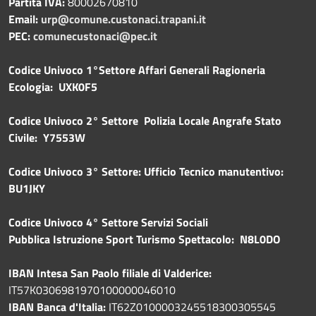
Partita IVA:
80002670810
Email:
urp@comune.custonaci.trapani.it
PEC:
comunecustonaci@pec.it
Codice Univoco 1°Settore Affari Generali Ragioneria
Ecologia: UXK0F5
Codice Univoco 2° Settore Polizia Locale Angrafe Stato
Civile: Y7553W
Codice Univoco 3° Settore: Ufficio Tecnico manutentivo:
BU1JKY
Codice Univoco 4° Settore Servizi Sociali
Pubblica
Istruzione Sport Turismo Spettacolo: N8L0DO
IBAN Intesa San Paolo filiale di Valderice:
IT57K0306981970100000046010
IBAN Banca d'Italia:
IT62Z0100003245518300305545