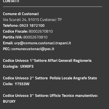
CONTATTI
Comune di Custonaci
Via Scurati 24, 91015 Custonaci TP
Telefono:
0923 1872100
Codice Fiscale:
80002670810
Partita IVA:
80002670810
Email:
urp@comune.custonaci.trapani.it
PEC:
comunecustonaci@pec.it
Codice Univoco 1°Settore Affari Generali Ragioneria
Ecologia: UXK0F5
Codice Univoco 2° Settore Polizia Locale Angrafe Stato
Civile: Y7553W
Codice Univoco 3° Settore: Ufficio Tecnico manutentivo:
BU1JKY