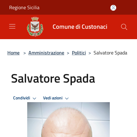
Salta al contenuto principale
Regione Sicilia
Comune di Custonaci
Home
>
Amministrazione
>
Politici
>
Salvatore Spada
Salvatore Spada
Condividi
Vedi azioni