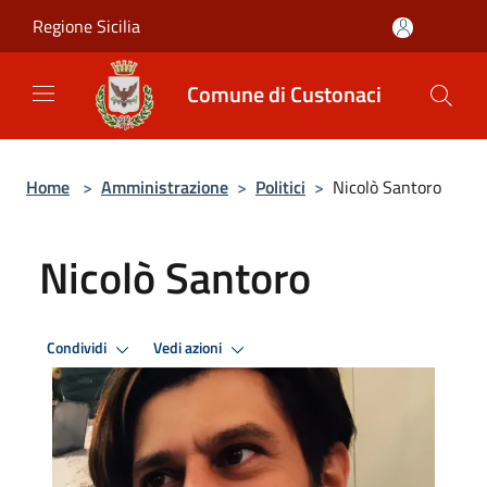
Salta al contenuto principale
Regione Sicilia
Comune di Custonaci
Home
>
Amministrazione
>
Politici
>
Nicolò Santoro
Nicolò Santoro
Condividi
Vedi azioni