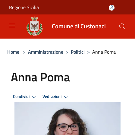
Salta al contenuto principale
Regione Sicilia
Comune di Custonaci
Home
>
Amministrazione
>
Politici
>
Anna Poma
Anna Poma
Condividi
Vedi azioni