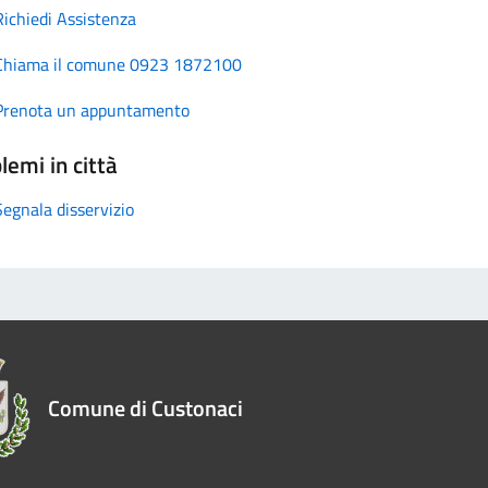
Richiedi Assistenza
Chiama il comune 0923 1872100
Prenota un appuntamento
lemi in città
Segnala disservizio
Comune di Custonaci