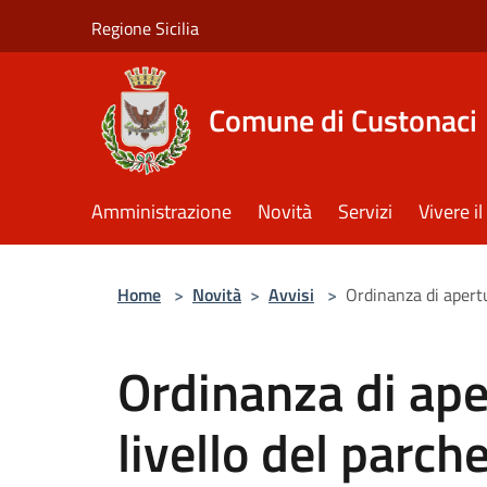
Salta al contenuto principale
Regione Sicilia
Comune di Custonaci
Amministrazione
Novità
Servizi
Vivere 
Home
>
Novità
>
Avvisi
>
Ordinanza di apertu
Ordinanza di ape
livello del parch