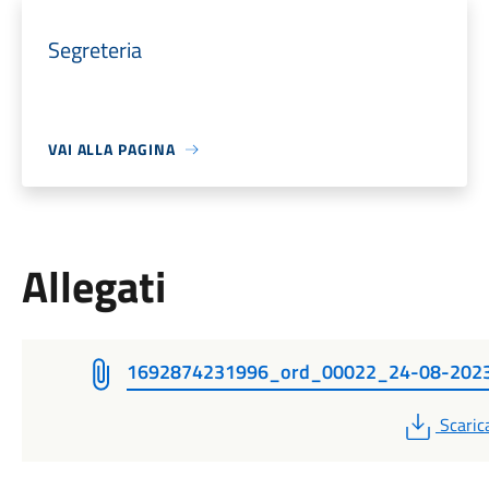
Segreteria
VAI ALLA PAGINA
Allegati
1692874231996_ord_00022_24-08-202
PDF
Scaric