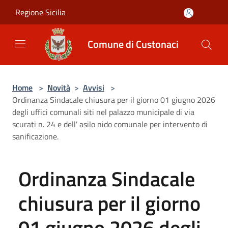
Salta al contenuto principale
Regione Sicilia
Comune di Custonaci
Home
>
Novità
>
Avvisi
>
Ordinanza Sindacale chiusura per il giorno 01 giugno 2026
degli uffici comunali siti nel palazzo municipale di via
scurati n. 24 e dell’ asilo nido comunale per intervento di
sanificazione.
Ordinanza Sindacale
chiusura per il giorno
01 giugno 2026 degli