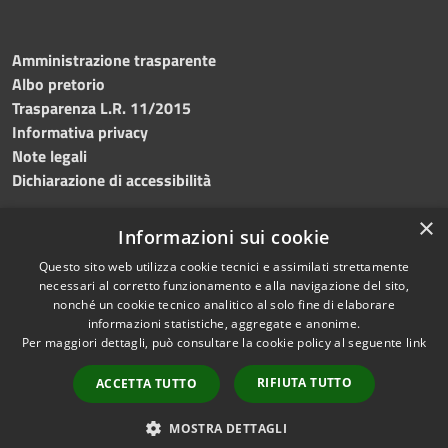
Amministrazione trasparente
Albo pretorio
Trasparenza L.R. 11/2015
Informativa privacy
Note legali
Dichiarazione di accessibilità
×
Informazioni sui cookie
Questo sito web utilizza cookie tecnici e assimilati strettamente
RSS
Copyright © 2026 • Comune di
necessari al corretto funzionamento e alla navigazione del sito,
Accessibilità
Custonaci • Powered by
nonché un cookie tecnico analitico al solo fine di elaborare
Privacy
Municipium
Accesso
•
informazioni statistiche, aggregate e anonime.
Per maggiori dettagli, può consultare la cookie policy al seguente
link
Cookie
redazione
Mappa del sito
RIFIUTA TUTTO
ACCETTA TUTTO
Contatti
PEC
MOSTRA DETTAGLI