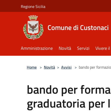
Salta al contenuto principale
Regione Sicilia
Comune di Custonaci
Amministrazione
Novità
Servizi
Vivere 
Home
>
Novità
>
Avvisi
>
bando per formazio
bando per forma
graduatoria per 