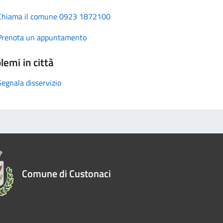
Chiama il comune 0923 1872100
Prenota un appuntamento
lemi in città
Segnala disservizio
Comune di Custonaci