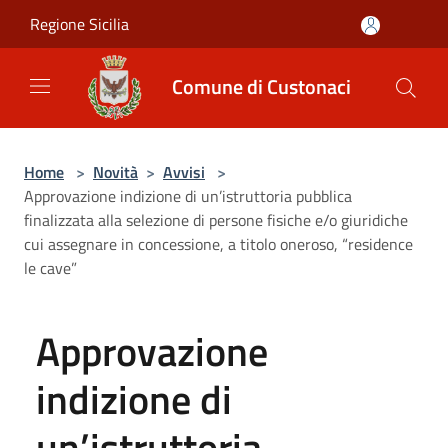
Salta al contenuto principale
Regione Sicilia
Comune di Custonaci
Home
>
Novità
>
Avvisi
>
Approvazione indizione di un’istruttoria pubblica
finalizzata alla selezione di persone fisiche e/o giuridiche
cui assegnare in concessione, a titolo oneroso, “residence
le cave”
Approvazione
indizione di
un’istruttoria