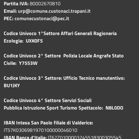
Partita IVA:
80002670810
Email:
urp@comune.custonaci.trapani.it
PEC:
comunecustonaci@pec.it
Codice Univoco 1°Settore Affari Generali Ragioneria
Ecologia: UXK0F5
Codice Univoco 2° Settore Polizia Locale Angrafe Stato
Civile: Y7553W
Codice Univoco 3° Settore: Ufficio Tecnico manutentivo:
BU1JKY
Codice Univoco 4° Settore Servizi Sociali
Pubblica
Istruzione Sport Turismo Spettacolo: N8L0DO
IBAN Intesa San Paolo filiale di Valderice:
IT57K0306981970100000046010
IBAN Banca d'Italia:
IT62Z0100003245518300305545