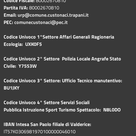
Codice Fiscale:
80002670810
Partita IVA:
80002670810
Email:
urp@comune.custonaci.trapani.it
PEC:
comunecustonaci@pec.it
Codice Univoco 1°Settore Affari Generali Ragioneria
Ecologia: UXK0F5
Codice Univoco 2° Settore Polizia Locale Angrafe Stato
Civile: Y7553W
Codice Univoco 3° Settore: Ufficio Tecnico manutentivo:
BU1JKY
Codice Univoco 4° Settore Servizi Sociali
Pubblica
Istruzione Sport Turismo Spettacolo: N8L0DO
IBAN Intesa San Paolo filiale di Valderice:
IT57K0306981970100000046010