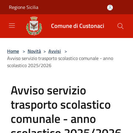
Salta al contenuto principale
Regione Sicilia
Comune di Custonaci
Home
>
Novità
>
Avvisi
>
Avviso servizio trasporto scolastico comunale - anno
scolastico 2025/2026
Avviso servizio
trasporto scolastico
comunale - anno
scolastico 2025/2026