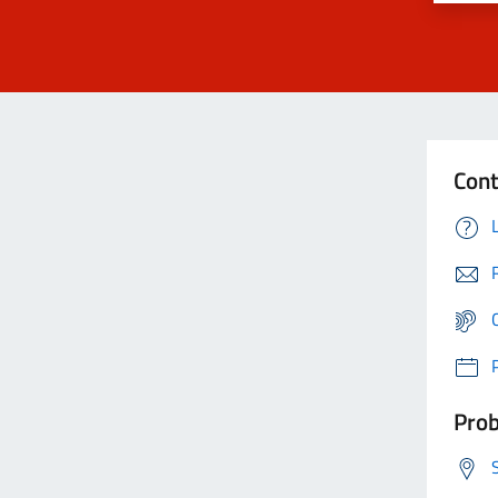
Cont
Prob