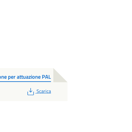
one per attuazione PAL
PDF
Scarica