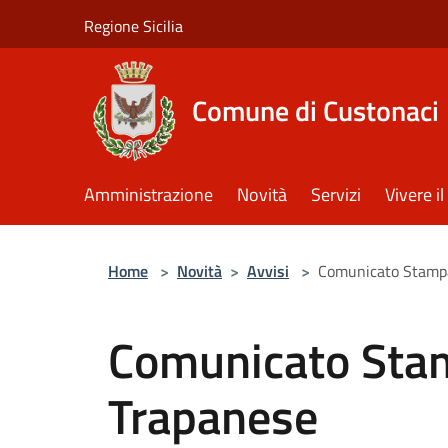
Salta al contenuto principale
Regione Sicilia
Comune di Custonaci
Amministrazione
Novità
Servizi
Vivere 
Home
>
Novità
>
Avvisi
>
Comunicato Stampa
Comunicato Sta
Trapanese