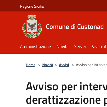
Salta al contenuto principale
Regione Sicilia
Comune di Custonaci
Amministrazione
Novità
Servizi
Vivere 
Home
>
Novità
>
Avvisi
>
Avviso per interven
Avviso per inter
derattizzazione p