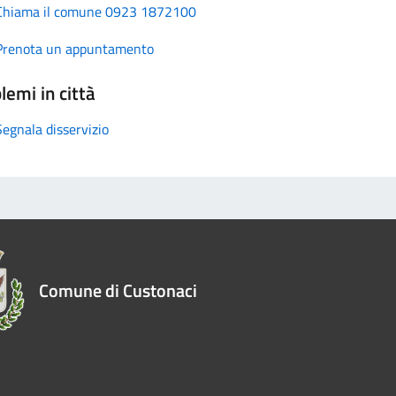
Chiama il comune 0923 1872100
Prenota un appuntamento
lemi in città
Segnala disservizio
Comune di Custonaci