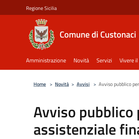
Salta al contenuto principale
Regione Sicilia
Comune di Custonaci
Amministrazione
Novità
Servizi
Vivere 
Home
>
Novità
>
Avvisi
>
Avviso pubblico per
Avviso pubblico 
assistenziale fin