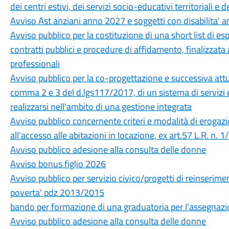
dei centri estivi, dei servizi socio-educativi territoriali e
Avviso Ast anziani anno 2027 e soggetti con disabilita'
Avviso pubblico per la costituzione di una short list di es
contratti pubblici e procedure di affidamento, finalizzata
professionali
Avviso pubblico per la co-progettazione e successiva attu
comma 2 e 3 del d.lgs117/2017, di un sistema di servizi e 
realizzarsi nell'ambito di una gestione integrata
Avviso pubblico concernente criteri e modalità di erogazi
all'accesso alle abitazioni in locazione, ex art.57 L.R. n. 
Avviso pubblico adesione alla consulta delle donne
Avviso bonus figlio 2026
Avviso pubblico per servizio civico/progetti di reinserimen
poverta' pdz 2013/2015
bando per formazione di una graduatoria per l'assegnazi
Avviso pubblico adesione alla consulta delle donne