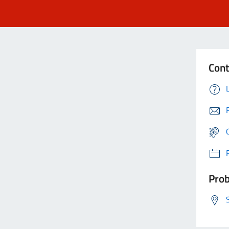
Cont
Prob