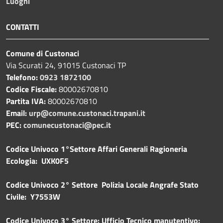
Luoghi
CONTATTI
Comune di Custonaci
Via Scurati 24, 91015 Custonaci TP
Telefono:
0923 1872100
Codice Fiscale:
80002670810
Partita IVA:
80002670810
Email:
urp@comune.custonaci.trapani.it
PEC:
comunecustonaci@pec.it
Codice Univoco 1°Settore Affari Generali Ragioneria
Ecologia: UXK0F5
Codice Univoco 2° Settore Polizia Locale Angrafe Stato
Civile: Y7553W
Codice Univoco 3° Settore: Ufficio Tecnico manutentivo: