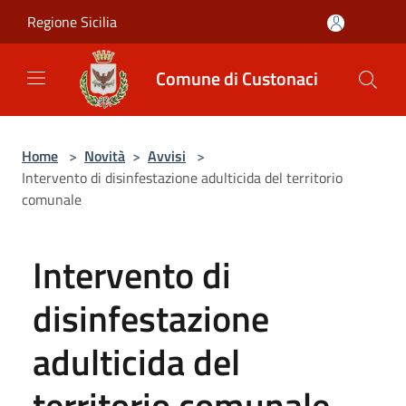
Salta al contenuto principale
Regione Sicilia
Comune di Custonaci
Home
>
Novità
>
Avvisi
>
Intervento di disinfestazione adulticida del territorio
comunale
Intervento di
disinfestazione
adulticida del
territorio comunale