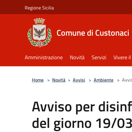
Salta al contenuto principale
Regione Sicilia
Comune di Custonaci
Amministrazione
Novità
Servizi
Vivere 
Home
>
Novità
>
Avvisi
>
Ambiente
>
Avvi
Avviso per disin
del giorno 19/0