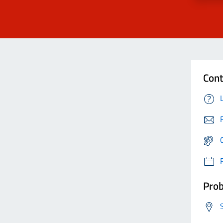
Cont
Prob