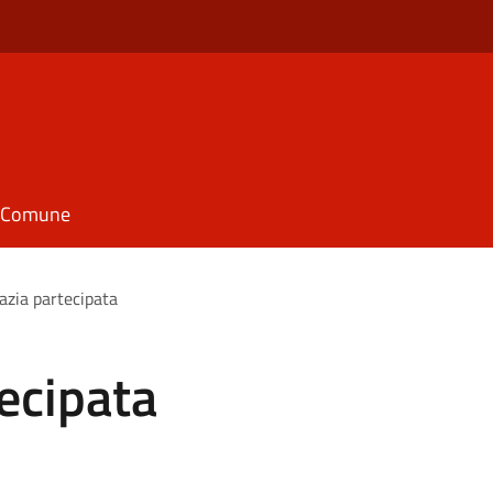
il Comune
zia partecipata
ecipata