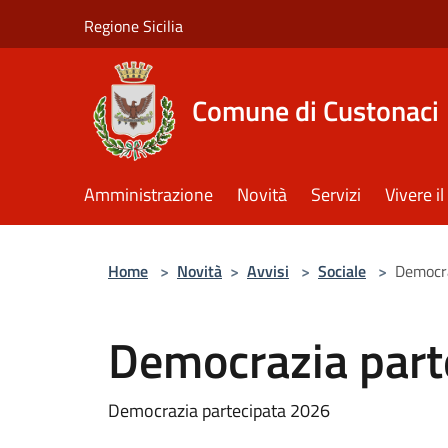
Salta al contenuto principale
Regione Sicilia
Comune di Custonaci
Amministrazione
Novità
Servizi
Vivere 
Home
>
Novità
>
Avvisi
>
Sociale
>
Democra
Democrazia part
Democrazia partecipata 2026