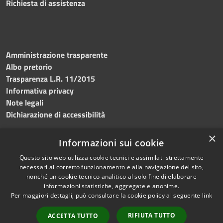
Richiesta di assistenza
Amministrazione trasparente
Albo pretorio
Trasparenza L.R. 11/2015
Informativa privacy
Note legali
Dichiarazione di accessibilità
×
Informazioni sui cookie
Questo sito web utilizza cookie tecnici e assimilati strettamente
RSS
Copyright © 2026 • Comune di
necessari al corretto funzionamento e alla navigazione del sito,
Accessibilità
Custonaci • Powered by
nonché un cookie tecnico analitico al solo fine di elaborare
Privacy
Municipium
Accesso
•
informazioni statistiche, aggregate e anonime.
Per maggiori dettagli, può consultare la cookie policy al seguente
link
Cookie
redazione
Mappa del sito
RIFIUTA TUTTO
ACCETTA TUTTO
Contatti