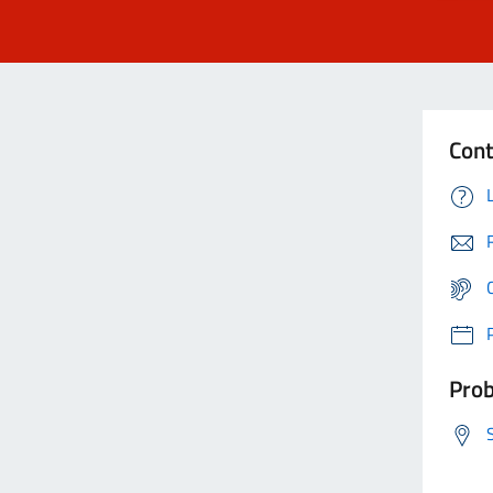
Cont
Prob