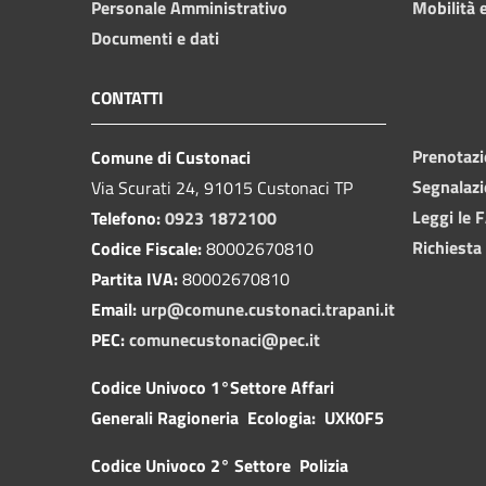
Personale Amministrativo
Mobilità e
Documenti e dati
CONTATTI
Prenotaz
Comune di Custonaci
Segnalazi
Via Scurati 24, 91015 Custonaci TP
Leggi le 
Telefono:
0923 1872100
Richiesta
Codice Fiscale:
80002670810
Partita IVA:
80002670810
Email:
urp@comune.custonaci.trapani.it
PEC:
comunecustonaci@pec.it
Codice Univoco 1°Settore Affari
Generali Ragioneria Ecologia: UXK0F5
Codice Univoco 2° Settore Polizia