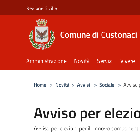
Salta al contenuto principale
Regione Sicilia
Comune di Custonaci
Amministrazione
Novità
Servizi
Vivere 
Home
>
Novità
>
Avvisi
>
Sociale
>
Avviso p
Avviso per elezio
Avviso per elezioni per il rinnovo componenti