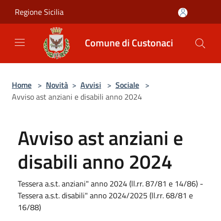
Salta al contenuto principale
Regione Sicilia
Comune di Custonaci
Home
>
Novità
>
Avvisi
>
Sociale
>
Avviso ast anziani e disabili anno 2024
Avviso ast anziani e
disabili anno 2024
Tessera a.s.t. anziani" anno 2024 (ll.rr. 87/81 e 14/86) -
Tessera a.s.t. disabili" anno 2024/2025 (ll.rr. 68/81 e
16/88)