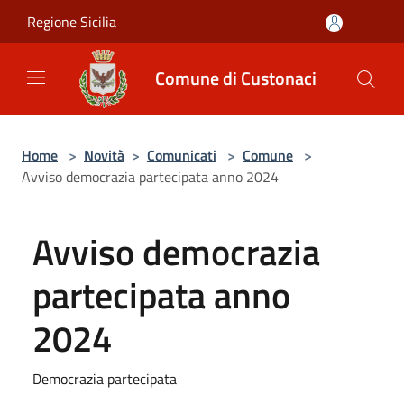
Salta al contenuto principale
Regione Sicilia
Comune di Custonaci
Home
>
Novità
>
Comunicati
>
Comune
>
Avviso democrazia partecipata anno 2024
Avviso democrazia
partecipata anno
2024
Democrazia partecipata