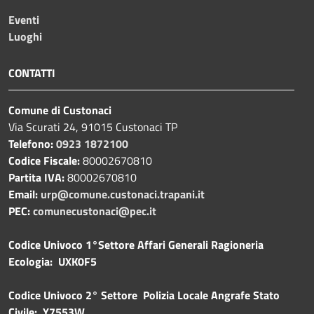
Eventi
Luoghi
CONTATTI
Comune di Custonaci
Via Scurati 24, 91015 Custonaci TP
Telefono:
0923 1872100
Codice Fiscale:
80002670810
Partita IVA:
80002670810
Email:
urp@comune.custonaci.trapani.it
PEC:
comunecustonaci@pec.it
Codice Univoco 1°Settore Affari Generali Ragioneria
Ecologia: UXK0F5
Codice Univoco 2° Settore Polizia Locale Angrafe Stato
Civile: Y7553W