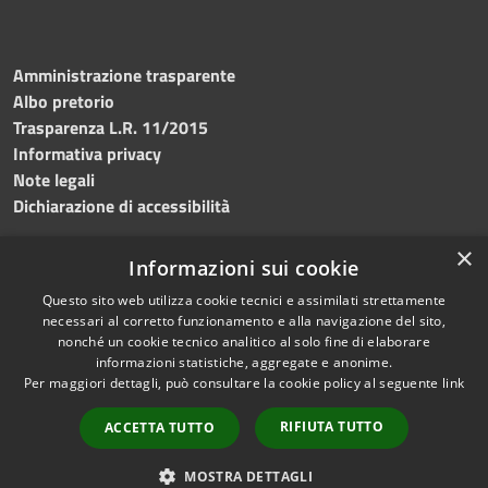
Amministrazione trasparente
Albo pretorio
Trasparenza L.R. 11/2015
Informativa privacy
Note legali
Dichiarazione di accessibilità
×
Informazioni sui cookie
Questo sito web utilizza cookie tecnici e assimilati strettamente
RSS
Copyright © 2026 • Comune di
necessari al corretto funzionamento e alla navigazione del sito,
Accessibilità
Custonaci • Powered by
nonché un cookie tecnico analitico al solo fine di elaborare
Privacy
Municipium
Accesso
•
informazioni statistiche, aggregate e anonime.
Per maggiori dettagli, può consultare la cookie policy al seguente
link
Cookie
redazione
Mappa del sito
RIFIUTA TUTTO
ACCETTA TUTTO
Contatti
PEC
MOSTRA DETTAGLI